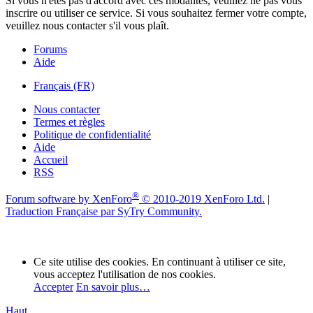
Si vous n'êtes pas d'accord avec ces modalités, veuillez ne pas vous
inscrire ou utiliser ce service. Si vous souhaitez fermer votre compte,
veuillez nous contacter s'il vous plaît.
Forums
Aide
Français (FR)
Nous contacter
Termes et règles
Politique de confidentialité
Aide
Accueil
RSS
®
Forum software by XenForo
© 2010-2019 XenForo Ltd.
|
Traduction Française par SyTry Community.
Ce site utilise des cookies. En continuant à utiliser ce site,
vous acceptez l'utilisation de nos cookies.
Accepter
En savoir plus…
Haut