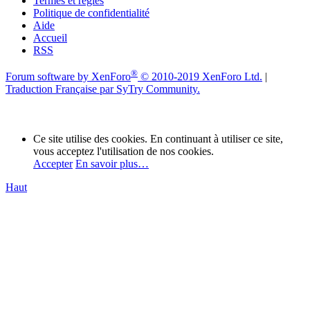
Termes et règles
Politique de confidentialité
Aide
Accueil
RSS
®
Forum software by XenForo
© 2010-2019 XenForo Ltd.
|
Traduction Française par SyTry Community.
Ce site utilise des cookies. En continuant à utiliser ce site,
vous acceptez l'utilisation de nos cookies.
Accepter
En savoir plus…
Haut