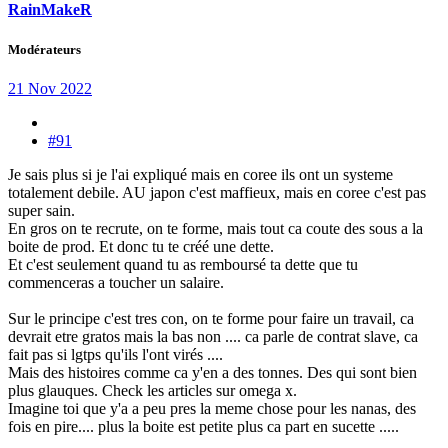
RainMakeR
Modérateurs
21 Nov 2022
#91
Je sais plus si je l'ai expliqué mais en coree ils ont un systeme
totalement debile. AU japon c'est maffieux, mais en coree c'est pas
super sain.
En gros on te recrute, on te forme, mais tout ca coute des sous a la
boite de prod. Et donc tu te créé une dette.
Et c'est seulement quand tu as remboursé ta dette que tu
commenceras a toucher un salaire.
Sur le principe c'est tres con, on te forme pour faire un travail, ca
devrait etre gratos mais la bas non .... ca parle de contrat slave, ca
fait pas si lgtps qu'ils l'ont virés ....
Mais des histoires comme ca y'en a des tonnes. Des qui sont bien
plus glauques. Check les articles sur omega x.
Imagine toi que y'a a peu pres la meme chose pour les nanas, des
fois en pire.... plus la boite est petite plus ca part en sucette .....