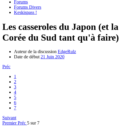
Forums
Forums Divers
Keskispass !
Les casseroles du Japon (et la
Corée du Sud tant qu'à faire)
Auteur de la discussion
EdgeRulz
Date de début
21 Juin 2020
Préc
1
2
3
4
5
6
7
Suivant
Premier
Préc
5 sur 7