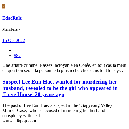
E
EdgeRulz
Members +
16 Oct 2022
#87
Une affaire criminelle assez incroyable en Corée, en tout cas la meuf
en question serait la personne la plus recherchée dans tout le pays :
Suspect Lee Eun Hae, wanted for murdering her
husband, revealed to be the girl who appeared in
‘Love House’ 20 years ago
The past of Lee Eun Hae, a suspect in the ‘Gapyeong Valley
Murder Case,’ who is accused of murdering her husband in
conspiracy with her l…
www.allkpop.com