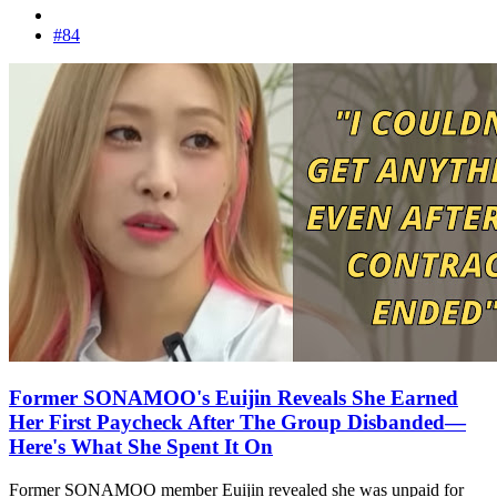
#84
Former SONAMOO's Euijin Reveals She Earned
Her First Paycheck After The Group Disbanded—
Here's What She Spent It On
Former SONAMOO member Euijin revealed she was unpaid for