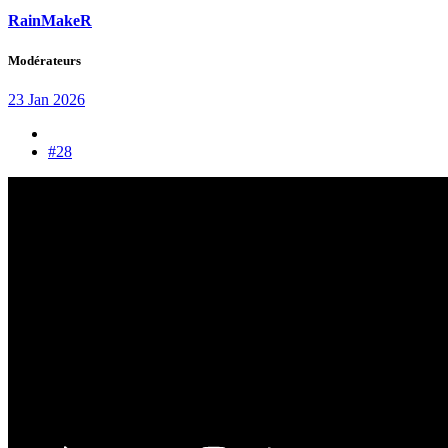
RainMakeR
Modérateurs
23 Jan 2026
#28