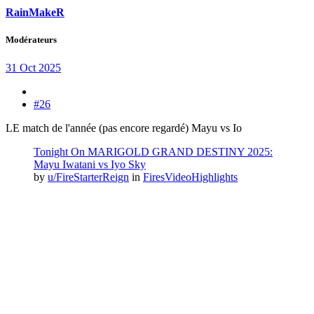
RainMakeR
Modérateurs
31 Oct 2025
#26
LE match de l'année (pas encore regardé) Mayu vs Io
Tonight On MARIGOLD GRAND DESTINY 2025:
Mayu Iwatani vs Iyo Sky
by
u/FireStarterReign
in
FiresVideoHighlights