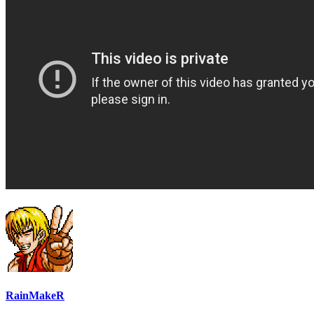
RainMakeR