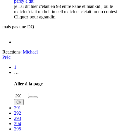
parey a dit:
je l'ai dit hier c'etait en 98 entre kane et mankid , ou le
match c'etait un hell in cell match et c'etait un no contest
Cliquez pour agrandir...
mais pas une DQ
Reactions:
Michael
Préc
1
…
Aller à la page
Ok
291
292
293
294
295