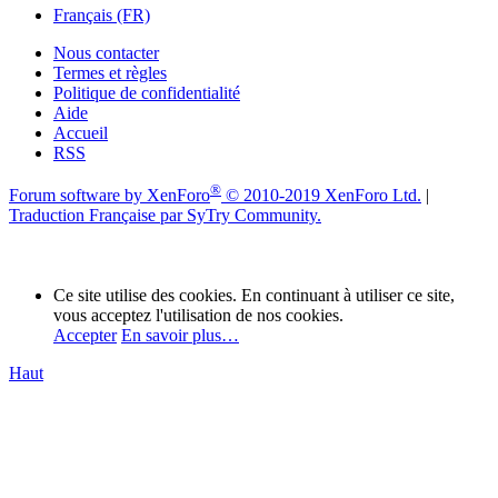
Français (FR)
Nous contacter
Termes et règles
Politique de confidentialité
Aide
Accueil
RSS
®
Forum software by XenForo
© 2010-2019 XenForo Ltd.
|
Traduction Française par SyTry Community.
Ce site utilise des cookies. En continuant à utiliser ce site,
vous acceptez l'utilisation de nos cookies.
Accepter
En savoir plus…
Haut