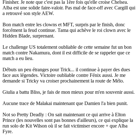
Finisher. Je note que c'est pas la 1ère fois qu'elle croise Chelsea.
Alba est une solide faire-valoir. Pas mal de face-off avec Cargill qui
a retrouvé son style AEW.
Bon match entre les clowns et MFT, surpris par le finish, donc
forcément la feud continue. Tama qui achève le roi clown avec le
Hidden Blade, surprenant.
Le challenge US totalement oubliable de cette semaine fut un bon
match contre Nakamura, dont il est difficile de se rappeler que ce
match a eu lieu.
Débuts un peu étranges pour Trick... il continue à payer des dues
face aux légendes. Victoire oubliable contre Fénix aussi. Je me
demande si Tricky va croiser prochainement la route de Mélo.
Giulia a battu Bliss, je fais de mon mieux pour m'en souvenir aussi.
Aucune trace de Malakai maintenant que Damien l'a bien punit.
Not so Pretty Deadly : On sait maintenant ce qui arrive à Elton
Prince (les nouvelles sont pas bonnes d'ailleurs), ce qui explique la
run solo de Kit Wilson où il se fait victimiser encore + que Alba
Fyre.