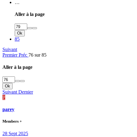
…
Aller à la page
Ok
85
Suivant
Premier
Préc
76 sur 85
Aller à la page
Ok
Suivant
Dernier
P
parey
Members +
28 Sept 2025