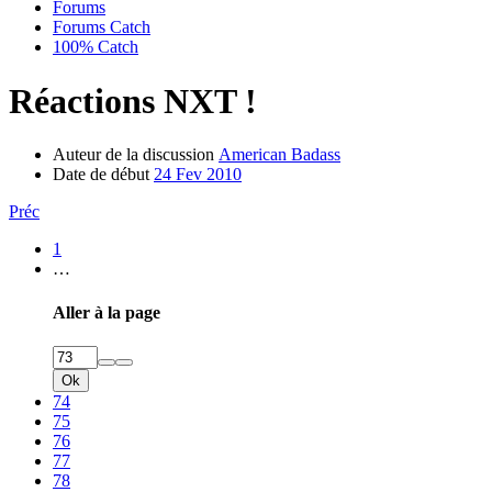
Forums
Forums Catch
100% Catch
Réactions NXT !
Auteur de la discussion
American Badass
Date de début
24 Fev 2010
Préc
1
…
Aller à la page
Ok
74
75
76
77
78