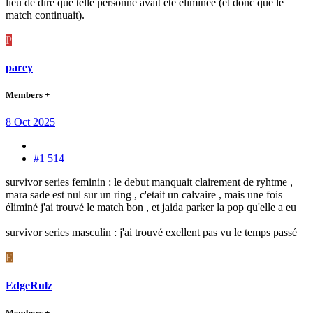
lieu de dire que telle personne avait été éliminée (et donc que le
match continuait).
P
parey
Members +
8 Oct 2025
#1 514
survivor series feminin : le debut manquait clairement de ryhtme ,
mara sade est nul sur un ring , c'etait un calvaire , mais une fois
éliminé j'ai trouvé le match bon , et jaida parker la pop qu'elle a eu
survivor series masculin : j'ai trouvé exellent pas vu le temps passé
E
EdgeRulz
Members +