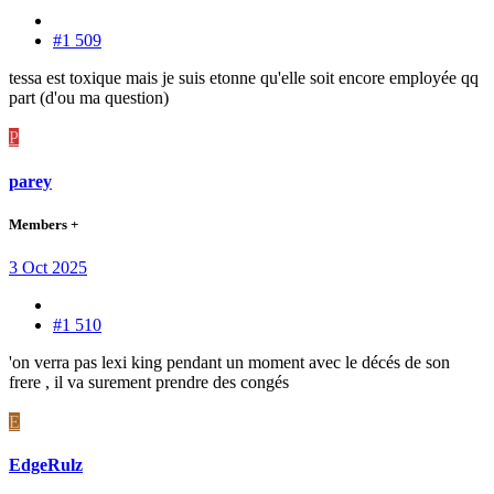
#1 509
tessa est toxique mais je suis etonne qu'elle soit encore employée qq
part (d'ou ma question)
P
parey
Members +
3 Oct 2025
#1 510
'on verra pas lexi king pendant un moment avec le décés de son
frere , il va surement prendre des congés
E
EdgeRulz