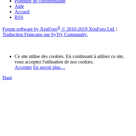
Politique de confidentialité
Aide
Accueil
RSS
®
Forum software by XenForo
© 2010-2019 XenForo Ltd.
|
Traduction Française par SyTry Community.
Ce site utilise des cookies. En continuant à utiliser ce site,
vous acceptez l'utilisation de nos cookies.
Accepter
En savoir plus…
Haut