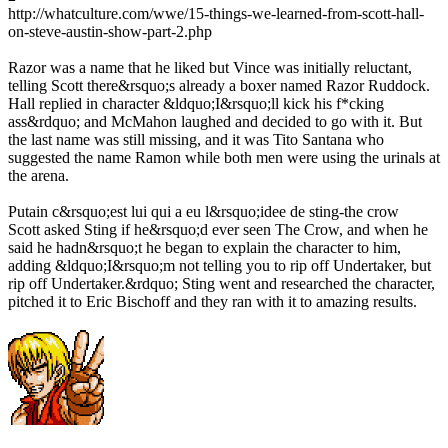
http://whatculture.com/wwe/15-things-we-learned-from-scott-hall-
on-steve-austin-show-part-2.php
Razor was a name that he liked but Vince was initially reluctant,
telling Scott there&rsquo;s already a boxer named Razor Ruddock.
Hall replied in character &ldquo;I&rsquo;ll kick his f*cking
ass&rdquo; and McMahon laughed and decided to go with it. But
the last name was still missing, and it was Tito Santana who
suggested the name Ramon while both men were using the urinals at
the arena.
Putain c&rsquo;est lui qui a eu l&rsquo;idee de sting-the crow
Scott asked Sting if he&rsquo;d ever seen The Crow, and when he
said he hadn&rsquo;t he began to explain the character to him,
adding &ldquo;I&rsquo;m not telling you to rip off Undertaker, but
rip off Undertaker.&rdquo; Sting went and researched the character,
pitched it to Eric Bischoff and they ran with it to amazing results.