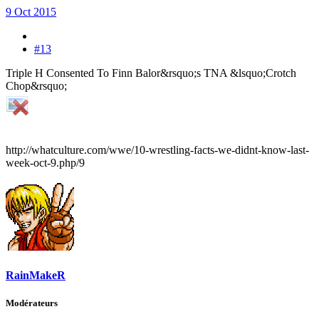
9 Oct 2015
#13
Triple H Consented To Finn Balor&rsquo;s TNA &lsquo;Crotch
Chop&rsquo;
http://whatculture.com/wwe/10-wrestling-facts-we-didnt-know-last-
week-oct-9.php/9
RainMakeR
Modérateurs