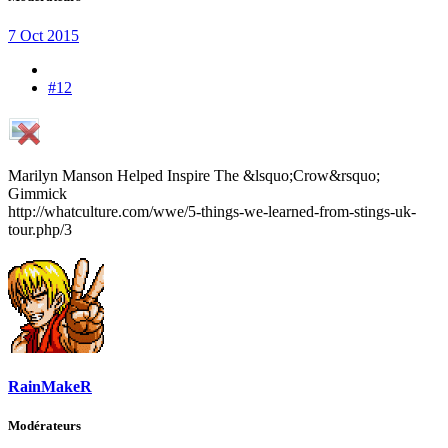
7 Oct 2015
#12
Marilyn Manson Helped Inspire The &lsquo;Crow&rsquo;
Gimmick
http://whatculture.com/wwe/5-things-we-learned-from-stings-uk-
tour.php/3
RainMakeR
Modérateurs