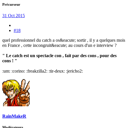
Précurseur
31 Oct 2015
#18
quel professionnel du catch a os&eacute; sortir , il y a quelques mois
en France , cette incongruit&eacute; au cours d'un e interview ?
" Le catch est un spectacle con , fait par des cons , pour des
cons ! "
:um: :corino: :freakzilla2: :tir-deux: :jericho2:
RainMakeR
Modérateurs