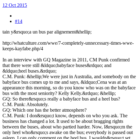
12 Oct 2015
#14
tain y&rsquo;a un bus par alignement&hellip;
http://whatculture.com/wwe/7-completely-unnecessary-times-wwe-
keeps-kayfabe.php/4
In an interview with GQ Magazine in 2011, CM Punk confirmed
that there were still &ldquo;babyface buses&rdquo; and
&ldquo;heel buses.&rdquo;
C.M. Punk: &hellip;We were just in Australia, and somebody on the
babyface bus comes up to me and says, &ldquo;Cena was at an
appearance this morning, so do you know who was on the babyface
bus with the most seniority? Kelly Kelly.&rdquo; &hellip;
GQ: So there&rsquo;s really a babyface bus and a heel bus?
C.M. Punk: Absolutely.
GQ: Which one has the better atmosphere?
C.M. Punk: I don&rsquo;t know, depends on who you ask. The
business has changed a lot. It used to be about bragging rights
between the buses, about who partied harder. Now, I&rsquo;m the
only heel who&rsquo;s awake on the bus; everybody is passed out
asleep. I can only comment on the heel bus. I wouldn&rsquo;t set