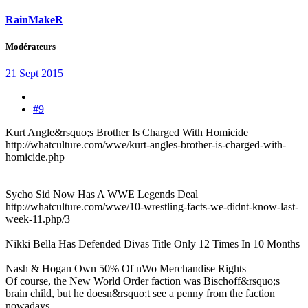
RainMakeR
Modérateurs
21 Sept 2015
#9
Kurt Angle&rsquo;s Brother Is Charged With Homicide
http://whatculture.com/wwe/kurt-angles-brother-is-charged-with-
homicide.php
Sycho Sid Now Has A WWE Legends Deal
http://whatculture.com/wwe/10-wrestling-facts-we-didnt-know-last-
week-11.php/3
Nikki Bella Has Defended Divas Title Only 12 Times In 10 Months
Nash & Hogan Own 50% Of nWo Merchandise Rights
Of course, the New World Order faction was Bischoff&rsquo;s
brain child, but he doesn&rsquo;t see a penny from the faction
nowadays.