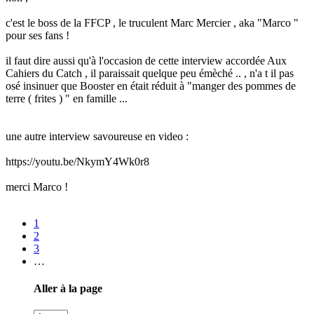
c'est le boss de la FFCP , le truculent Marc Mercier , aka "Marco "
pour ses fans !
il faut dire aussi qu'à l'occasion de cette interview accordée Aux
Cahiers du Catch , il paraissait quelque peu émèché .. , n'a t il pas
osé insinuer que Booster en était réduit à "manger des pommes de
terre ( frites ) " en famille ...
une autre interview savoureuse en video :
https://youtu.be/NkymY4Wk0r8
merci Marco !
1
2
3
…
Aller à la page