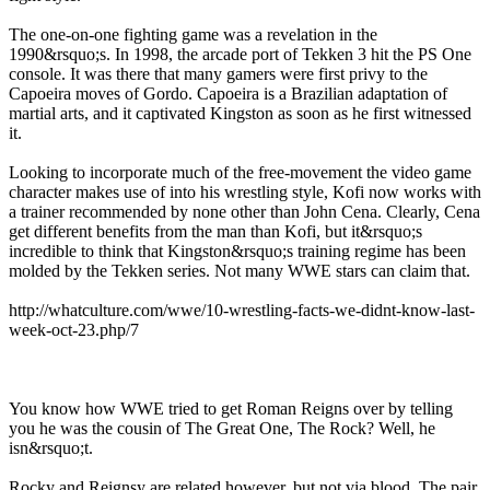
The one-on-one fighting game was a revelation in the
1990&rsquo;s. In 1998, the arcade port of Tekken 3 hit the PS One
console. It was there that many gamers were first privy to the
Capoeira moves of Gordo. Capoeira is a Brazilian adaptation of
martial arts, and it captivated Kingston as soon as he first witnessed
it.
Looking to incorporate much of the free-movement the video game
character makes use of into his wrestling style, Kofi now works with
a trainer recommended by none other than John Cena. Clearly, Cena
get different benefits from the man than Kofi, but it&rsquo;s
incredible to think that Kingston&rsquo;s training regime has been
molded by the Tekken series. Not many WWE stars can claim that.
http://whatculture.com/wwe/10-wrestling-facts-we-didnt-know-last-
week-oct-23.php/7
You know how WWE tried to get Roman Reigns over by telling
you he was the cousin of The Great One, The Rock? Well, he
isn&rsquo;t.
Rocky and Reignsy are related however, but not via blood. The pair