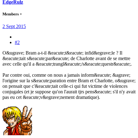
EdgeRulz
Members +
2 Sept 2015
#2
O&ugrave; Bram a-t-il &eacute;t&eacute; infid&egrave;le ? Il
&eacute;tait s&eacute;par&eacute; de Charlotte avant de se mettre
avec celle qu'il a &eacute;trangl&eacute;/s&eacute;questr&eacute;.
Par contre oui, comme on nous a jamais inform&eacute; &agrave;
l'origine sur la s&eacute;paration entre Bram et Charlotte, o&ugrave;
on pensait que c'&eacute;tait celle-ci qui fut victime de violences
conjugales (et je suppose qu'on l'aurait tjrs pens&eacute; s'il n'y avait
pas eu cet &eacute;v&egrave;nement dramatique).