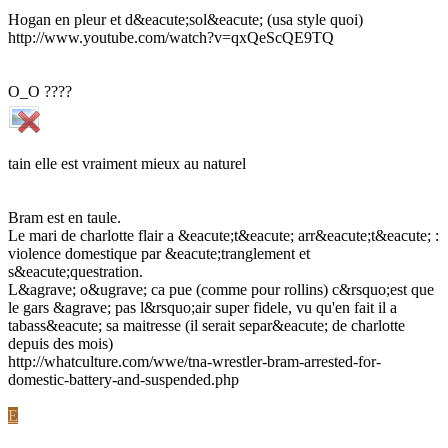
Hogan en pleur et d&eacute;sol&eacute; (usa style quoi)
http://www.youtube.com/watch?v=qxQeScQE9TQ
O_O ????
tain elle est vraiment mieux au naturel
Bram est en taule.
Le mari de charlotte flair a &eacute;t&eacute; arr&eacute;t&eacute; :
violence domestique par &eacute;tranglement et
s&eacute;questration.
L&agrave; o&ugrave; ca pue (comme pour rollins) c&rsquo;est que
le gars &agrave; pas l&rsquo;air super fidele, vu qu'en fait il a
tabass&eacute; sa maitresse (il serait separ&eacute; de charlotte
depuis des mois)
http://whatculture.com/wwe/tna-wrestler-bram-arrested-for-
domestic-battery-and-suspended.php
E