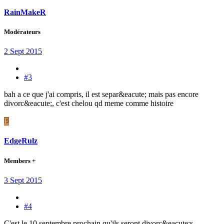
RainMakeR
Modérateurs
2 Sept 2015
#3
bah a ce que j'ai compris, il est separ&eacute; mais pas encore
divorc&eacute;, c'est chelou qd meme comme histoire
E
EdgeRulz
Members +
3 Sept 2015
#4
C'est le 10 septembre prochain qu'ils seront divorc&eacute;s.