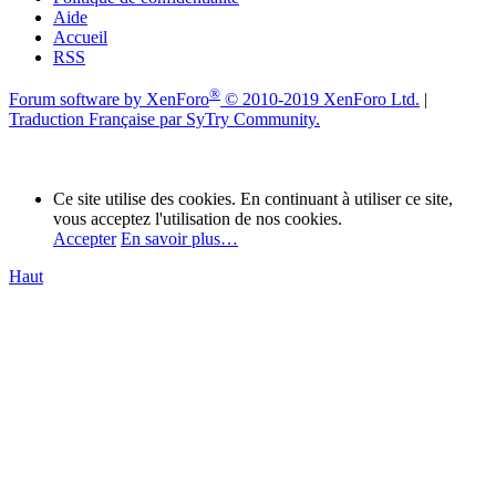
Aide
Accueil
RSS
®
Forum software by XenForo
© 2010-2019 XenForo Ltd.
|
Traduction Française par SyTry Community.
Ce site utilise des cookies. En continuant à utiliser ce site,
vous acceptez l'utilisation de nos cookies.
Accepter
En savoir plus…
Haut