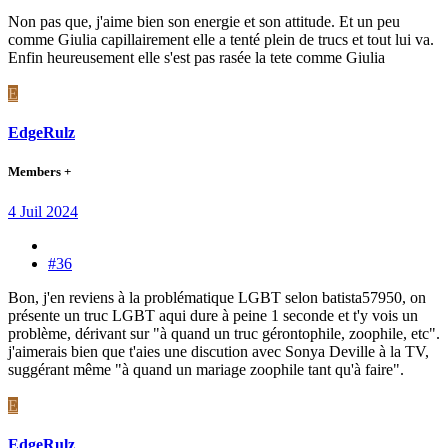
Non pas que, j'aime bien son energie et son attitude. Et un peu
comme Giulia capillairement elle a tenté plein de trucs et tout lui va.
Enfin heureusement elle s'est pas rasée la tete comme Giulia
E
EdgeRulz
Members +
4 Juil 2024
#36
Bon, j'en reviens à la problématique LGBT selon batista57950, on
présente un truc LGBT aqui dure à peine 1 seconde et t'y vois un
problème, dérivant sur "à quand un truc gérontophile, zoophile, etc".
j'aimerais bien que t'aies une discution avec Sonya Deville à la TV,
suggérant même "à quand un mariage zoophile tant qu'à faire".
E
EdgeRulz