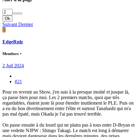
Ok
Suivant
Dernier
E
EdgeRulz
Members +
2 Juil 2024
#21
Pour en revenir au Show, j'en suis à la presque moitié et jusque là,
ça passe bien pour moi. Les 2 premiers matchs, quoi que très
regardables, étaient juste là pour étendre inutilement le PLE. Puis on
a eu du bon divertissement entre l'élite et surtout Tanahashi qui m'a
pas mal épaté, mais Okada je l'ai pas trouvé terrible.
On passe ensuite à du lourd qui ne plaira pas à tous entre D-Bryan et
une vedette NJPW : Shingo Takagi. Le match est long à démarrer
mais devient dantesque dans les dernières minutes, des prises