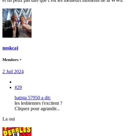
et on peux pas dire que c'est les meilleurs moments de la WWE
noskcaj
Members +
2 Juil 2024
#29
batista 57950 a dit:
les lesbiennes t'excitent ?
Cliquez pour agrandir...
La oui