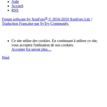
Aide
Accueil
RSS
®
Forum software by XenForo
© 2010-2019 XenForo Ltd.
|
Traduction Française par SyTry Community.
Ce site utilise des cookies. En continuant à utiliser ce site,
vous acceptez l'utilisation de nos cookies.
Accepter
En savoir plus…
Haut