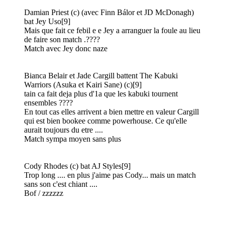
Damian Priest (c) (avec Finn Bálor et JD McDonagh)
bat Jey Uso[9]
Mais que fait ce febil e e Jey a arranguer la foule au lieu
de faire son match .????
Match avec Jey donc naze
Bianca Belair et Jade Cargill battent The Kabuki
Warriors (Asuka et Kairi Sane) (c)[9]
tain ca fait deja plus d'1a que les kabuki tournent
ensembles ????
En tout cas elles arrivent a bien mettre en valeur Cargill
qui est bien bookee comme powerhouse. Ce qu'elle
aurait toujours du etre ....
Match sympa moyen sans plus
Cody Rhodes (c) bat AJ Styles[9]
Trop long .... en plus j'aime pas Cody... mais un match
sans son c'est chiant ....
Bof / zzzzzz