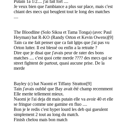
Putain 1a 1/2.... j'ai fait fort ....
Je veux bien que l'ambiance a plus sur place, mais c'est
chiant des mecs qui beuglent tout le long des matches
....
The Bloodline (Solo Sikoa et Tama Tonga) (avec Paul
Heyman) bat R-KO (Randy Orton et Kevin Owens)[9]
Tain ca me fait penser que ca fait lgtps que j'ai pas vu
Orton lutter. Il est blessé ou enfin a la retraite ?
Dire que je disai que j'avais peur de rater des bons
matches .... c'est quoi cette merde ???? des mecs qui se
street fightent de partout, quasi aucune prise. De la
merde
Bayley (c) bat Naomi et Tiffany Stratton[9]
Tain j'avais oublié que Bay avait été champ recemment
Elle merite tellement mieux.
Naomi je l'ai deja dit mais putain elle va avoir 40 et elle
se fringue comme une gamine en fluo ....
Bon je le redis c'est hyper lourd les deb qui gueulent
simplement 2 tout au long du match.
Finish chelou mais bon match