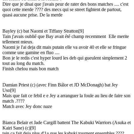
Dire que je disai que j'avais peur de rater des bons matches .... c'est
quoi cette merde ???? des mecs qui se street fightent de partout,
quasi aucune prise. De la merde
Bayley (c) bat Naomi et Tiffany Stratton[9]
Tain j'avais oublié que Bay avait été champ recemment
Elle merite
tellement mieux.
Naomi je l'ai deja dit mais putain elle va avoir 40 et elle se fringue
comme une gamine en fluo ....
Bon je le redis c'est hyper lourd les deb qui gueulent simplement 2
tout au long du match.
Finish chelou mais bon match
Damian Priest (c) (avec Finn Bálor et JD McDonagh) bat Jey
Uso[9]
Mais que fait ce febil e e Jey a arranguer la foule au lieu de faire son
match .????
Match avec Jey donc naze
Bianca Belair et Jade Cargill battent The Kabuki Warriors (Asuka et
Kairi Sane) (c)[9]
tain ca fait deja plus d'1a que les kabuki tournent ensembles ????