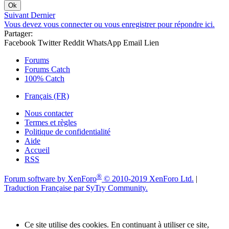
Ok
Suivant
Dernier
Vous devez vous connecter ou vous enregistrer pour répondre ici.
Partager:
Facebook
Twitter
Reddit
WhatsApp
Email
Lien
Forums
Forums Catch
100% Catch
Français (FR)
Nous contacter
Termes et règles
Politique de confidentialité
Aide
Accueil
RSS
®
Forum software by XenForo
© 2010-2019 XenForo Ltd.
|
Traduction Française par SyTry Community.
Ce site utilise des cookies. En continuant à utiliser ce site,