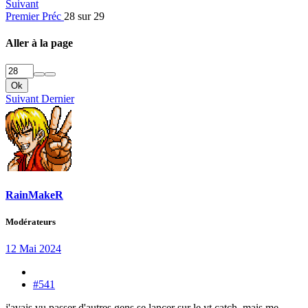
Suivant
Premier
Préc
28 sur 29
Aller à la page
Ok
Suivant
Dernier
RainMakeR
Modérateurs
12 Mai 2024
#541
j'avais vu passer d'autres gens se lancer sur le yt catch, mais me